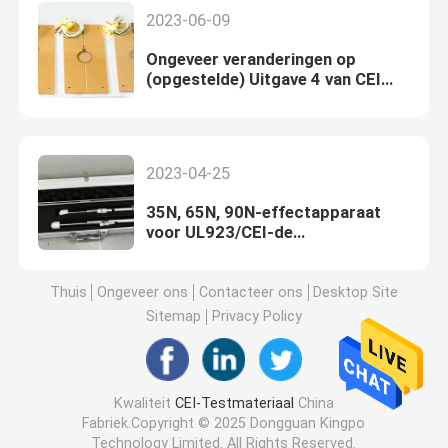
2023-06-09
Ongeveer veranderingen op
(opgestelde) Uitgave 4 van CEI
62368-1 draadloze het laden test
2023-04-25
35N, 65N, 90N-effectapparaat
voor UL923/CEI-de
Kooktoestellen van de 60335-2-
25:2020microgolf - de Tests van
de Deurassemblage
Thuis
Ongeveer ons
Contacteer ons
Desktop Site
Sitemap
Privacy Policy
Kwaliteit
CEI-Testmateriaal
China
Fabriek.Copyright © 2025 Dongguan Kingpo
Technology Limited. All Rights Reserved.