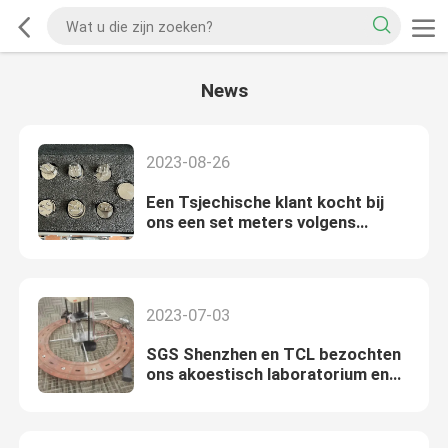
News
2023-08-26
Een Tsjechische klant kocht bij
ons een set meters volgens
SN441011-2-3
2023-07-03
SGS Shenzhen en TCL bezochten
ons akoestisch laboratorium en
ruilden ideeën op akoestisch
materiaal