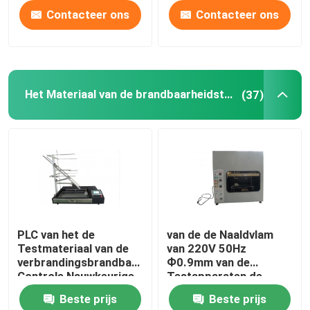
Contacteer ons
Contacteer ons
Het Materiaal van de brandbaarheidstest
(37)
PLC van het de
van de de Naaldvlam
Testmateriaal van de
van 220V 50Hz
verbrandingsbrandbaarheid
Ф0.9mm van de
Controle Nauwkeurige
Testapparaten de
Timing
Debietmeteraanpassing
Beste prijs
Beste prijs