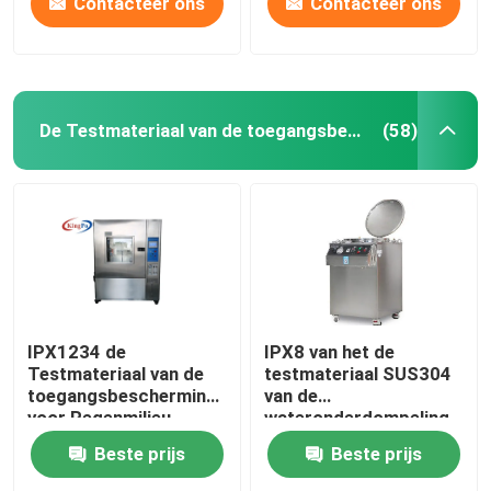
Contacteer ons
Contacteer ons
De Testmateriaal van de toegangsbescherming
(58)
IPX1234 de
IPX8 van het de
Testmateriaal van de
testmateriaal SUS304
toegangsbescherming
van de
voor Regenmilieu
wateronderdompeling
het Roestvrije
Beste prijs
Beste prijs
staaltank