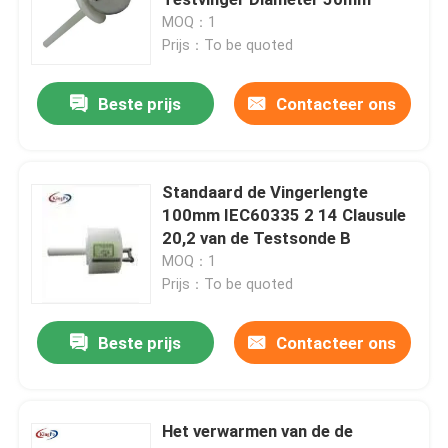
MOQ：1
Prijs：To be quoted
Het Materiaal van de brandbaarheidstest
Beste prijs
Contacteer ons
Lithiumbatterij het Testen Materiaal
geleid licht het testen materiaal
Standaard de Vingerlengte
100mm IEC60335 2 14 Clausule
20,2 van de Testsonde B
De Sonde van de testvinger
MOQ：1
Prijs：To be quoted
milieutestkamers
Beste prijs
Contacteer ons
EV batterij het Testen Materiaal
Het verwarmen van de de
Testmaten