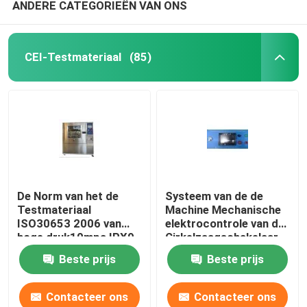
ANDERE CATEGORIEËN VAN ONS
CEI-Testmateriaal
(85)
De Norm van het de
Systeem van de de
Testmateriaal
Machine Mechanische
ISO30653 2006 van
elektrocontrole van de
hoge druk10mpa IPX9
Cirkelzaagschakelaar
CEI
het Testende
Beste prijs
Beste prijs
Contacteer ons
Contacteer ons