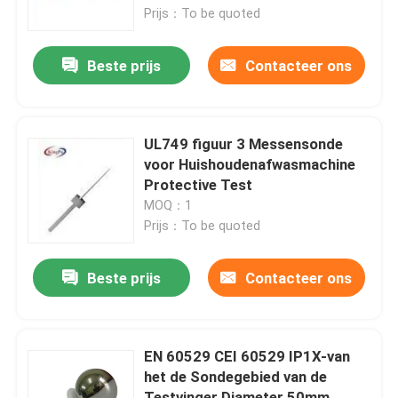
Prijs：To be quoted
Fabrieksreis
Beste prijs
Contacteer ons
Kwaliteitscontrole
UL749 figuur 3 Messensonde
Contacteer ons
voor Huishoudenafwasmachine
Protective Test
MOQ：1
Verzoek om een Citaat
Prijs：To be quoted
CEI-Testmateriaal
Beste prijs
Contacteer ons
Medisch het Testen Materiaal
EN 60529 CEI 60529 IP1X-van
het de Sondegebied van de
De Testmateriaal van de toegangsbescherming
Testvinger Diameter 50mm