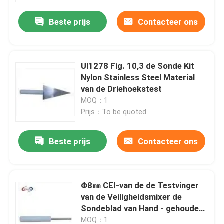
Beste prijs
Contacteer ons
Ul1278 Fig. 10,3 de Sonde Kit
Nylon Stainless Steel Material
van de Driehoekstest
MOQ：1
Prijs：To be quoted
Beste prijs
Contacteer ons
Huis
Φ8㎜ CEI-van de de Testvinger
Producten
van de Veiligheidsmixer de
Sondeblad van Hand - gehouden
Opruier
Ongeveer ons
MOQ：1