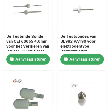
Fabrieksreis
Kwaliteitscontrole
De Testende Sonde
De Testsondes van
van CEI 60065 4.0mm
UL982 PA190 voor
Contacteer ons
voor het Verifiëren van
elektrodentype
Gevaarlijk Live Parts
Verwarmingen
Aanvraag sturen
Aanvraag sturen
Verzoek om een Citaat
CEI-Testmateriaal
Medisch het Testen Materiaal
De Testmateriaal van de toegangsbescherming