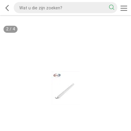
2
/
4