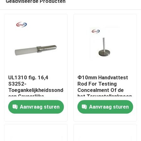
Geadviseerde Producten
UL1310 fig. 16,4
Ф10mm Handvattest
S3252-
Rod For Testing
Toegankelijkheidssonde
Concealment Of de
aan Gevaarlijke
het Terugstellenknoop
Huis
Bewegende Delen
Aanvraag sturen
Aanvraag sturen
Producten
Ongeveer ons