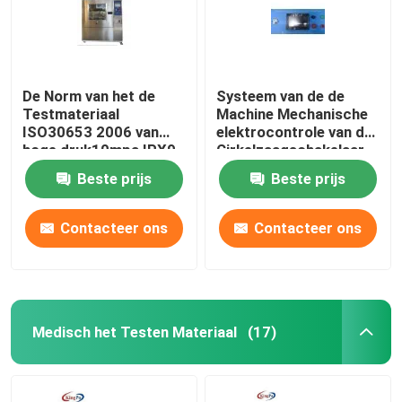
De Norm van het de
Systeem van de de
Testmateriaal
Machine Mechanische
ISO30653 2006 van
elektrocontrole van de
hoge druk10mpa IPX9
Cirkelzaagschakelaar
CEI
het Testende
Beste prijs
Beste prijs
Contacteer ons
Contacteer ons
Medisch het Testen Materiaal
(17)