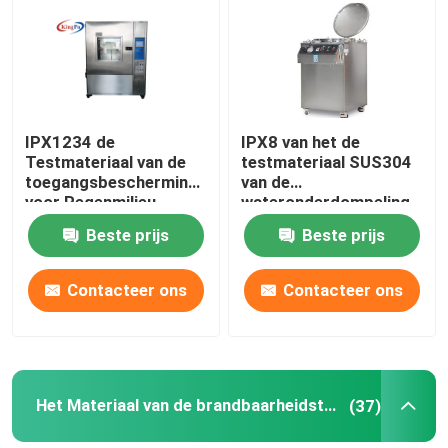
Fabrieksreis
Kwaliteitscontrole
IPX1234 de
IPX8 van het de
Testmateriaal van de
testmateriaal SUS304
toegangsbescherming
van de
Contacteer ons
voor Regenmilieu
wateronderdompeling
het Roestvrije
Beste prijs
Beste prijs
staaltank
Verzoek om een Citaat
Contacteer ons
Contacteer ons
CEI-Testmateriaal
Medisch het Testen Materiaal
Het Materiaal van de brandbaarheidstest
(37)
De Testmateriaal van de toegangsbescherming