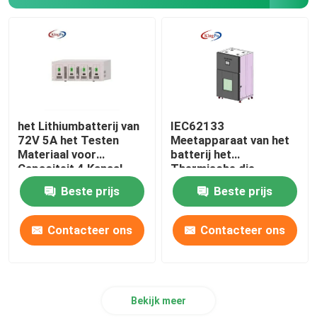
het Lithiumbatterij van
IEC62133
72V 5A het Testen
Meetapparaat van het
Materiaal voor
batterij het
Capaciteit 4 Kanaal
Thermische die
Misbruik met
Beste prijs
Beste prijs
Universeel Wiel wordt
geïnstalleerd
Contacteer ons
Contacteer ons
Bekijk meer