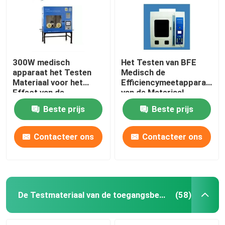
300W medisch
Het Testen van BFE
apparaat het Testen
Medisch de
Materiaal voor het
Efficiencymeetapparaat
Effect van de
van de Materiaal
Deeltjesbescherming
Bacterieel Filtratie
Beste prijs
Beste prijs
Contacteer ons
Contacteer ons
Huis
Producten
De Testmateriaal van de toegangsbescherming
(58)
Ongeveer ons