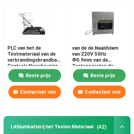
Het Materiaal van de brandbaarheidstest
Lithiumbatterij het Testen Materiaal
PLC van het de
van de de Naaldvlam
geleid licht het testen materiaal
Testmateriaal van de
van 220V 50Hz
verbrandingsbrandbaarheid
Ф0.9mm van de
Controle Nauwkeurige
Testapparaten de
Timing
Debietmeteraanpassing
De Sonde van de testvinger
Beste prijs
Beste prijs
milieutestkamers
Contacteer ons
Contacteer ons
EV batterij het Testen Materiaal
Lithiumbatterij het Testen Materiaal
(42)
Testmaten