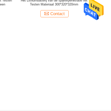
et Testen
Het Lithiumbatterij van de spijkerpenetratie het
reen
Testen Materiaal 300*320*320mm
Contact