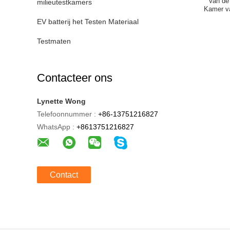
Van de 
milieutestkamers
Kamer va
EV batterij het Testen Materiaal
Testmaten
Contacteer ons
Lynette Wong
Telefoonnummer :
+86-13751216827
WhatsApp :
+8613751216827
Contact