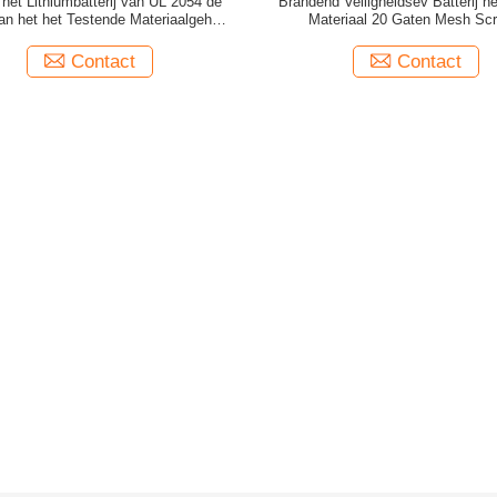
het Lithiumbatterij van UL 2054 de
Brandend Veiligheidsev Batterij h
n het het Testende Materiaalgehard
Materiaal 20 Gaten Mesh Sc
glas
Contact
Contact