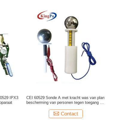
60529 IPX3
CEI 60529 Sonde A met kracht was van plan
pparaat
bescherming van personen tegen toegang tot
gevaarlijke delen voor een IP1-Code te
verifiëren
Contact