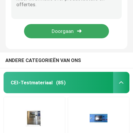
Van het de Batterij Testende Materiaal van UN38.3 UL2054 EV het Hydraulische Drijfsysteem
Het hydraulische EV-Batterij het Testen Doordringende Meetapparaat van de Materiaalspijker
Het Materiaal van de brandbaarheidstest
Elektromagnetisch Trillings Testend Systeem voor de auto van de kringsraad
HSKT10 het mechanische Materiaal van de Schoktest voor Elektronische Producten
Lithiumbatterij het Testen Materiaal
Programmeerbare Temperatuur en Vochtigheidstestkamer met 80L-Volume
geleid licht het testen materiaal
ANDERE CATEGORIEËN VAN ONS
De Sonde van de testvinger
CEI-Testmateriaal
(85)
milieutestkamers
EV batterij het Testen Materiaal
Testmaten