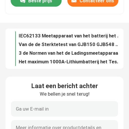
Beste prijs
Contacteer ons
IEC62133 Meetapparaat van het batterij het Thermische die Misbruik met Universeel Wiel wordt geïnstalleerd
Van de de Sterktetest van GJB150 GJB548 Mechanische de Machine Gebruikersvriendelijke Verrichting
Fabrieksreis
3 de Normen van het de Ladingsmeetapparaat IEC60884 IEC61058 IEC606691 van de postbatterij
Het maximum 1000A-Lithiumbatterij het Testen Meetapparaat van de Materiaalkortsluiting
Kwaliteitscontrole
het Lithiumbatterij van 100V 200A het Testen de Lossingsmeetapparaat van de Materiaallast
Handschoendoos voor Laboratoriumonderzoek
Contacteer ons
Het Lithiumbatterij van de spijkerpenetratie het Testen Materiaal 300*320*320mm
CEI 62133 het Testende Materiaal Vrije Dalende Daling van de Lithiumbatterij
van het de Batterijmeetapparaat van 380V 50Hz Navulbare Verbrijzeling Ruimte 300 * 300 * 300mm
Verzoek om een Citaat
Van de het Lithiumbatterij van UL 2054 de Kamer van het het Testende Materiaalgehard glas
Laat een bericht achter
AC 380V 50HZ het Meetapparaat van de Batterijverbrijzeling met Hydraulisch Drijfsysteem
CEI-Testmateriaal
We bellen je snel terug!
Spijker het Doordringen het Testende Materiaal van de Lithiumbatterij het Hydraulische Drijven
Van het de Batterij Testende Materiaal GB 8897 van AC220V EV de Norm van CEI 62133
Medisch het Testen Materiaal
Brandend Veiligheidsev Batterij het Testen Materiaal 20 Gaten Mesh Screen
PLC Controleev Batterij het Testen Materiaal tijdens gebruikt vervoerd
De Testmateriaal van de toegangsbescherming