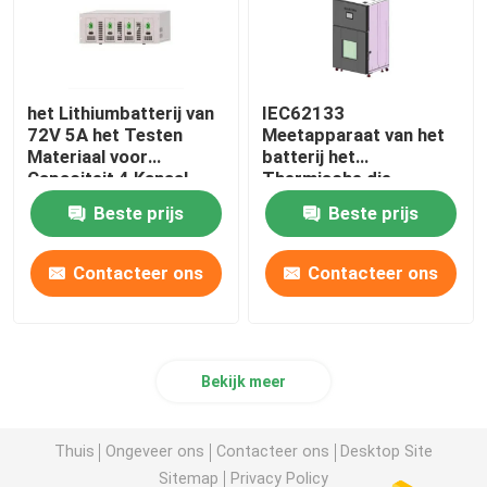
het Lithiumbatterij van
IEC62133
72V 5A het Testen
Meetapparaat van het
Materiaal voor
batterij het
Capaciteit 4 Kanaal
Thermische die
Misbruik met
Beste prijs
Beste prijs
Universeel Wiel wordt
geïnstalleerd
Contacteer ons
Contacteer ons
Bekijk meer
Thuis
Ongeveer ons
Contacteer ons
Desktop Site
Sitemap
Privacy Policy