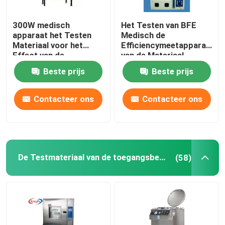
300W medisch
Het Testen van BFE
apparaat het Testen
Medisch de
Materiaal voor het
Efficiencymeetapparaat
Effect van de
van de Materiaal
Deeltjesbescherming
Bacterieel Filtratie
Beste prijs
Beste prijs
Contacteer ons
Contacteer ons
De Testmateriaal van de toegangsbescherming
(58)