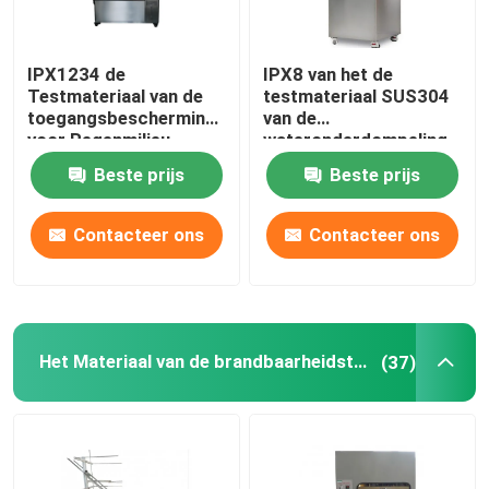
IPX1234 de
IPX8 van het de
Testmateriaal van de
testmateriaal SUS304
toegangsbescherming
van de
voor Regenmilieu
wateronderdompeling
het Roestvrije
Beste prijs
Beste prijs
staaltank
Contacteer ons
Contacteer ons
Het Materiaal van de brandbaarheidstest
(37)