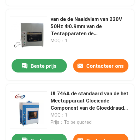
van de de Naaldvlam van 220V
50Hz Ф0.9mm van de
Testapparaten de
Debietmeteraanpassing
MOQ：1
Beste prijs
Contacteer ons
UL746A de standaard van de het
Huis
Meetapparaat Gloeiende
Component van de Gloeddraad
Thermische Stresstest
MOQ：1
Producten
Prijs：To be quoted
Ongeveer ons