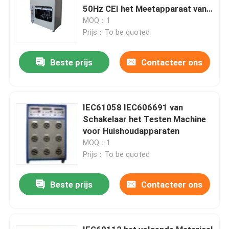
50Hz CEI het Meetapparaat van
de de Naaldvlam
MOQ：1
Prijs：To be quoted
Beste prijs
Contacteer ons
IEC61058 IEC606691 van
Schakelaar het Testen Machine
voor Huishoudapparaten
MOQ：1
Prijs：To be quoted
Beste prijs
Contacteer ons