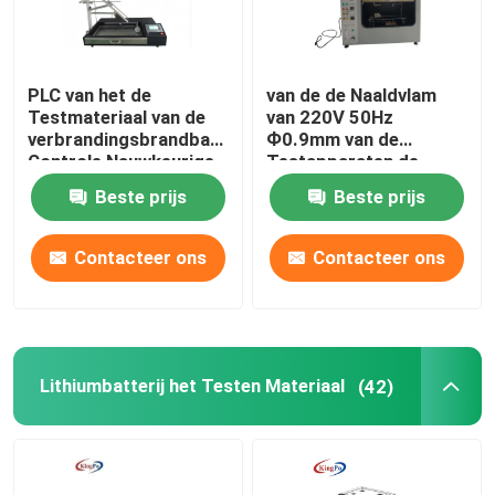
PLC van het de
van de de Naaldvlam
Testmateriaal van de
van 220V 50Hz
verbrandingsbrandbaarheid
Ф0.9mm van de
Controle Nauwkeurige
Testapparaten de
Timing
Debietmeteraanpassing
Beste prijs
Beste prijs
Contacteer ons
Contacteer ons
Lithiumbatterij het Testen Materiaal
(42)