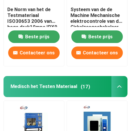
De Norm van het de
Systeem van de de
Testmateriaal
Machine Mechanische
ISO30653 2006 van
elektrocontrole van de
hoge druk10mpa IPX9
Cirkelzaagschakelaar
CEI
het Testende
Beste prijs
Beste prijs
Contacteer ons
Contacteer ons
Medisch het Testen Materiaal
(17)