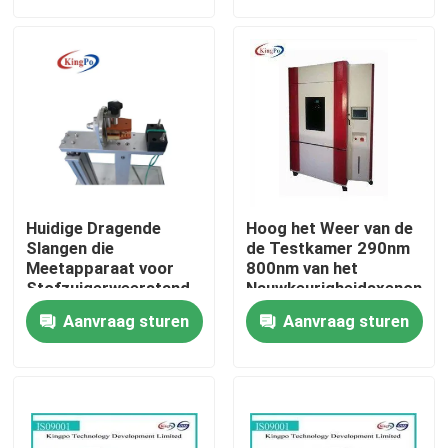
Fabrieksreis
Kwaliteitscontrole
Contacteer ons
Huidige Dragende
Hoog het Weer van de
Verzoek om een Citaat
Slangen die
de Testkamer 290nm
Meetapparaat voor
800nm van het
Stofzuigerweerstand
Nauwkeurigheidsxenon
buigen
het Testen Materiaal
CEI-Testmateriaal
Aanvraag sturen
Aanvraag sturen
Medisch het Testen Materiaal
De Testmateriaal van de toegangsbescherming