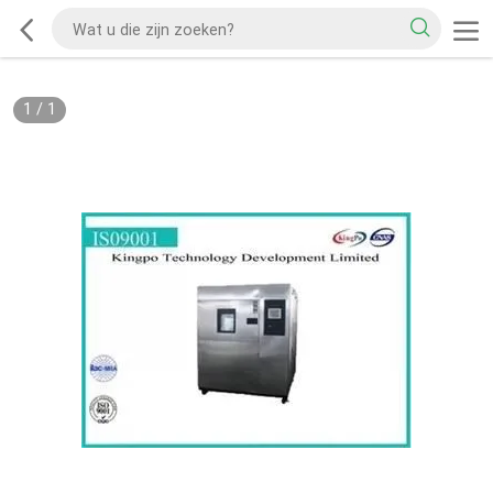
1
/
1