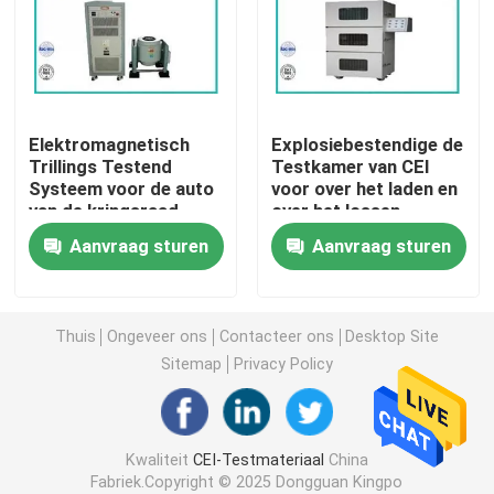
Het Materiaal van de brandbaarheidstest
Lithiumbatterij het Testen Materiaal
Elektromagnetisch
Explosiebestendige de
Trillings Testend
Testkamer van CEI
Systeem voor de auto
voor over het laden en
geleid licht het testen materiaal
van de kringsraad
over het lossen
Aanvraag sturen
Aanvraag sturen
De Sonde van de testvinger
milieutestkamers
Thuis
Ongeveer ons
Contacteer ons
Desktop Site
Sitemap
Privacy Policy
EV batterij het Testen Materiaal
Kwaliteit
CEI-Testmateriaal
China
Testmaten
Fabriek.Copyright © 2025 Dongguan Kingpo