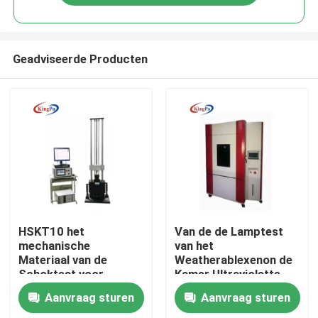
Geadviseerde Producten
Huis
HSKT10 het
Van de de Lamptest
mechanische
van het
Materiaal van de
Weatherablexenon de
Producten
Schoktest voor
Kamer Ultraviolette
Elektronische
Golflengte 290nm
Aanvraag sturen
Aanvraag sturen
Producten
800nm
Ongeveer ons