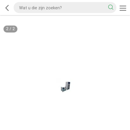
2
/
2