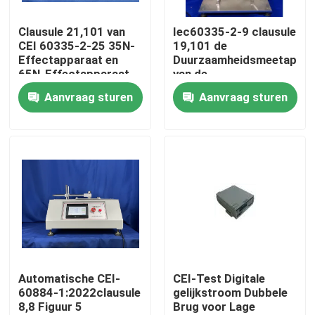
Clausule 21,101 van
Iec60335-2-9 clausule
Fabrieksreis
CEI 60335-2-25 35N-
19,101 de
Effectapparaat en
Duurzaamheidsmeetappar
65N-Effectapparaat
van de
Kwaliteitscontrole
voor de
Broodroosterschakelaar
Aanvraag sturen
Aanvraag sturen
Assemblagetest van
luchtkoeling
de Microgolfdeur
Contacteer ons
Verzoek om een Citaat
CEI-Testmateriaal
Medisch het Testen Materiaal
Automatische CEI-
CEI-Test Digitale
60884-1:2022clausule
gelijkstroom Dubbele
8,8 Figuur 5
Brug voor Lage
De Testmateriaal van de toegangsbescherming