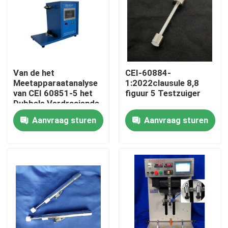
Van de het
CEI-60884-
Meetapparaatanalyse
1:2022clausule 8,8
van CEI 60851-5 het
figuur 5 Testzuiger
Dubbele Verdraaiende
van het het
Aanvraag sturen
Aanvraag sturen
voltagemeetapparaat
hulpmateriaal
Huis
Producten
Ongeveer ons