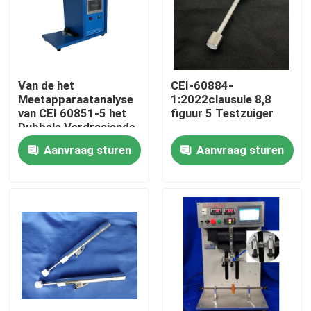
Van de het
CEI-60884-
Meetapparaatanalyse
1:2022clausule 8,8
van CEI 60851-5 het
figuur 5 Testzuiger
Dubbele Verdraaiende
van het het
Aanvraag sturen
Aanvraag sturen
voltagemeetapparaat
hulpmateriaal
Huis
Producten
Ongeveer ons