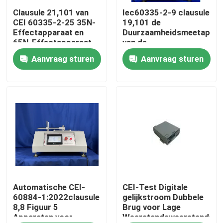
Clausule 21,101 van
Iec60335-2-9 clausule
CEI 60335-2-25 35N-
19,101 de
Fabrieksreis
Effectapparaat en
Duurzaamheidsmeetappar
65N-Effectapparaat
van de
voor de
Broodroosterschakelaar
Aanvraag sturen
Aanvraag sturen
Kwaliteitscontrole
Assemblagetest van
luchtkoeling
de Microgolfdeur
Contacteer ons
Verzoek om een Citaat
CEI-Testmateriaal
Medisch het Testen Materiaal
Automatische CEI-
CEI-Test Digitale
60884-1:2022clausule
gelijkstroom Dubbele
8,8 Figuur 5
Brug voor Lage
Apparaten voor
Weerstandsweerstanden
De Testmateriaal van de toegangsbescherming