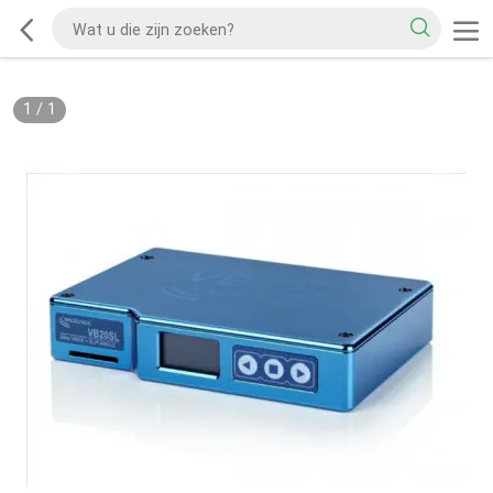
1
/
1