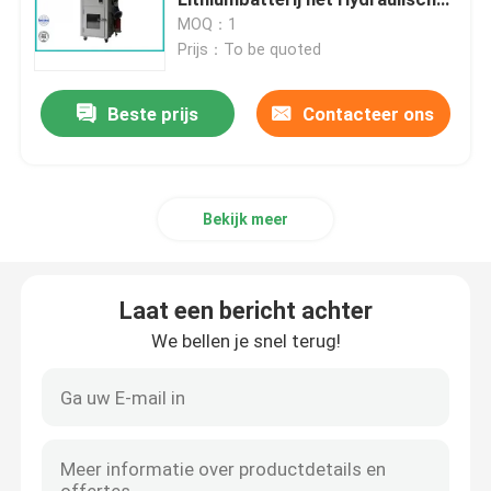
Drijven
MOQ：1
Prijs：To be quoted
Het Materiaal van de brandbaarheidstest
Beste prijs
Contacteer ons
Lithiumbatterij het Testen Materiaal
geleid licht het testen materiaal
Bekijk meer
De Sonde van de testvinger
Laat een bericht achter
milieutestkamers
We bellen je snel terug!
EV batterij het Testen Materiaal
Testmaten