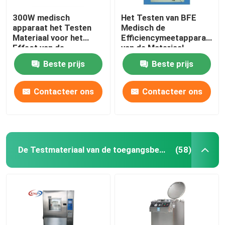
300W medisch
Het Testen van BFE
apparaat het Testen
Medisch de
Materiaal voor het
Efficiencymeetapparaat
Effect van de
van de Materiaal
Deeltjesbescherming
Bacterieel Filtratie
Beste prijs
Beste prijs
Contacteer ons
Contacteer ons
De Testmateriaal van de toegangsbescherming
(58)