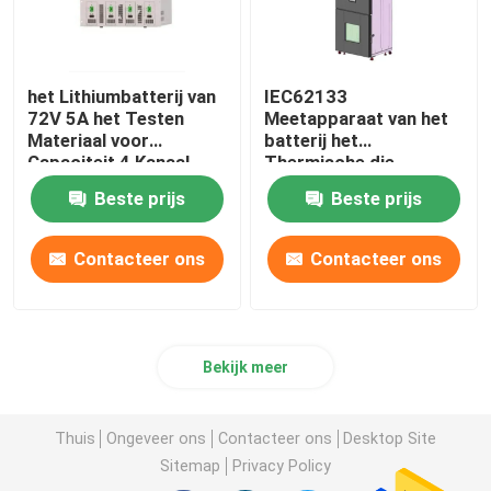
het Lithiumbatterij van
IEC62133
72V 5A het Testen
Meetapparaat van het
Materiaal voor
batterij het
Capaciteit 4 Kanaal
Thermische die
Misbruik met
Beste prijs
Beste prijs
Universeel Wiel wordt
geïnstalleerd
Contacteer ons
Contacteer ons
Bekijk meer
Thuis
Ongeveer ons
Contacteer ons
Desktop Site
Sitemap
Privacy Policy