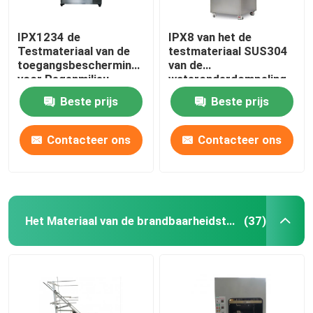
IPX1234 de
IPX8 van het de
Testmateriaal van de
testmateriaal SUS304
toegangsbescherming
van de
voor Regenmilieu
wateronderdompeling
het Roestvrije
Beste prijs
Beste prijs
staaltank
Contacteer ons
Contacteer ons
Het Materiaal van de brandbaarheidstest
(37)