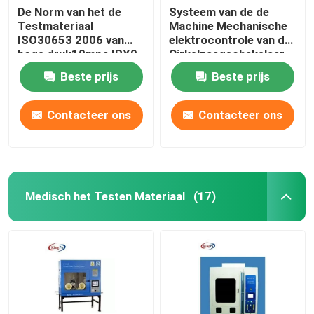
De Norm van het de
Systeem van de de
Testmateriaal
Machine Mechanische
ISO30653 2006 van
elektrocontrole van de
hoge druk10mpa IPX9
Cirkelzaagschakelaar
CEI
het Testende
Beste prijs
Beste prijs
Contacteer ons
Contacteer ons
Medisch het Testen Materiaal
(17)