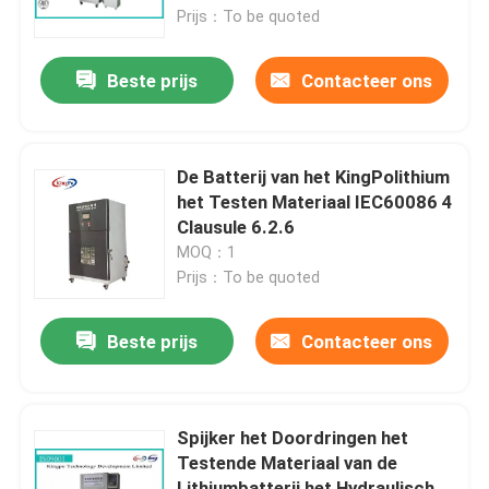
Prijs：To be quoted
Fabrieksreis
Beste prijs
Contacteer ons
Kwaliteitscontrole
De Batterij van het KingPolithium
Contacteer ons
het Testen Materiaal IEC60086 4
Clausule 6.2.6
MOQ：1
Verzoek om een Citaat
Prijs：To be quoted
CEI-Testmateriaal
Beste prijs
Contacteer ons
Medisch het Testen Materiaal
Spijker het Doordringen het
Testende Materiaal van de
De Testmateriaal van de toegangsbescherming
Lithiumbatterij het Hydraulische