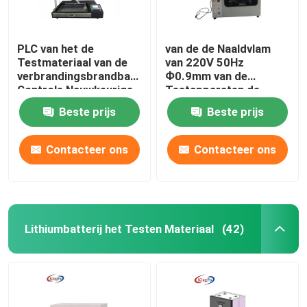
PLC van het de
van de de Naaldvlam
Testmateriaal van de
van 220V 50Hz
verbrandingsbrandbaarheid
Ф0.9mm van de
Controle Nauwkeurige
Testapparaten de
Timing
Debietmeteraanpassing
Beste prijs
Beste prijs
Contacteer ons
Contacteer ons
Lithiumbatterij het Testen Materiaal
(42)