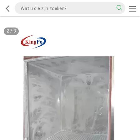
2
/
3