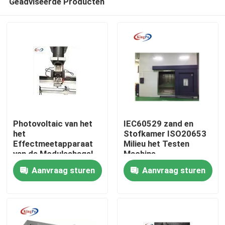
Geadviseerde Producten
Photovoltaic van het
IEC60529 zand en
het
Stofkamer ISO20653
Effectmeetapparaat
Milieu het Testen
van de Moduleshagel
Machine
Huis
het Materiaaliec61215
Aanvraag sturen
Aanvraag sturen
Norm
Producten
Ongeveer ons