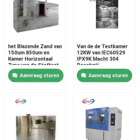
Fabrieksreis
Kwaliteitscontrole
het Blazende Zand van
Van de de Testkamer
150um 850um en
12KW van IEC60529
Contacteer ons
Kamer Horizontaal
IPX9K Macht 304
Type van de Stoftest
Roestvrij
staalverbinding
Aanvraag sturen
Aanvraag sturen
Verzoek om een Citaat
CEI-Testmateriaal
Medisch het Testen Materiaal
De Testmateriaal van de toegangsbescherming